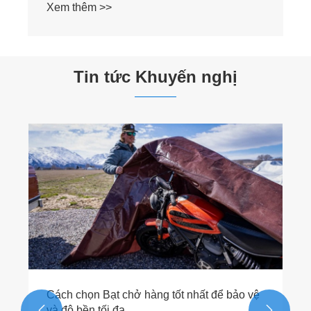
Tin tức Khuyến nghị
Tại sao nên chọn Bạt PE xanh 120GSM để
bảo vệ bền bỉ và tiết kiệm chi phí?
Xem thêm >>

