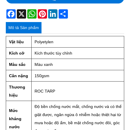
Facebook
X
WhatsApp
Pinterest
LinkedIn
Share
Mô tả Sản phẩm
Vật liệu
Polyetylen
Kích cỡ
Kích thước tùy chỉnh
Màu sắc
Màu xanh
Cân nặng
150gsm
Thương
ROC TARP
hiệu
Độ bền chống nước mắt, chống nước và có thể
Mức
giặt được, ngăn ngừa ô nhiễm hoặc thiệt hại từ
kháng
mưa hoặc độ ẩm, bề mặt chống nước đôi, góc
nước