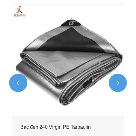
130g Bạt PE đen nguyên chất
Xem thêm >>

