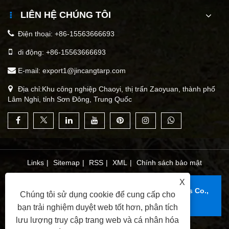
LIÊN HỆ CHÚNG TÔI
Điện thoại:
+86-15563666693
di động:
+86-15563666693
E-mail:
export1@jincangtarp.com
Địa chỉ:Khu công nghiệp Chaoyi, thị trấn Zaoyuan, thành phố
Lâm Nghi, tỉnh Sơn Đông, Trung Quốc
Links
|
Sitemap
|
RSS
|
XML
|
Chính sách bảo mật
X
Bản quyền © 2025 Linyi Jincang Plastic Products Co.,
Chúng tôi sử dụng cookie để cung cấp cho
Ltd. Đã đăng ký Bản quyền.
bạn trải nghiệm duyệt web tốt hơn, phân tích
lưu lượng truy cập trang web và cá nhân hóa